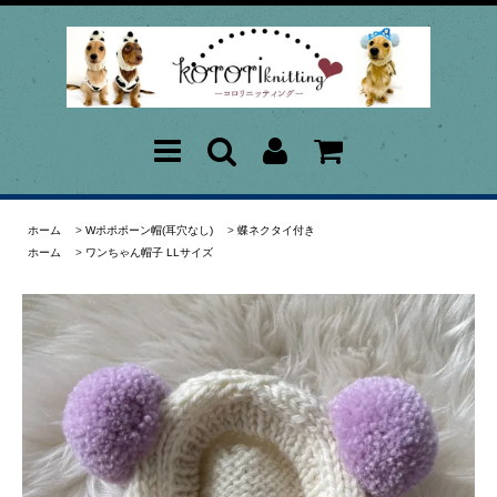
ホーム
>
Wポポポーン帽(耳穴なし)
>
蝶ネクタイ付き
ホーム
>
ワンちゃん帽子 LLサイズ