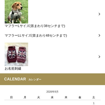
マフラーLサイズ(首まわり38センチまで)
マフラーLLサイズ(首まわり48センチまで)
お名前刺繍
CALENDAR
カレンダー
2026年8月
日
月
火
水
木
金
土
1