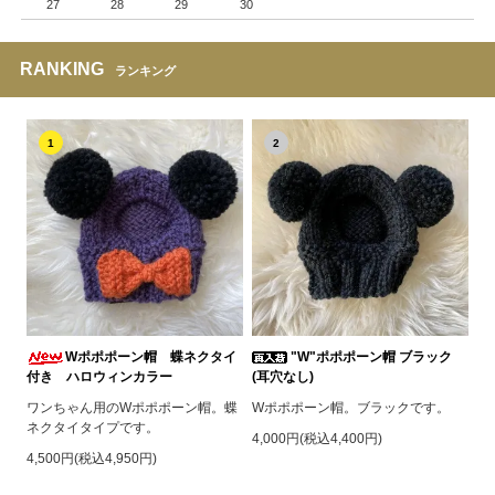
27
28
29
30
RANKING
ランキング
1
2
Wポポポーン帽 蝶ネクタイ
"W"ポポポーン帽 ブラック
付き ハロウィンカラー
(耳穴なし)
ワンちゃん用のWポポポーン帽。蝶
Wポポポーン帽。ブラックです。
ネクタイタイプです。
4,000円(税込4,400円)
4,500円(税込4,950円)