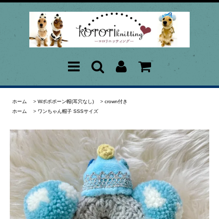
ホーム
>
Wポポポーン帽(耳穴なし)
>
crown付き
ホーム
>
ワンちゃん帽子 SSSサイズ