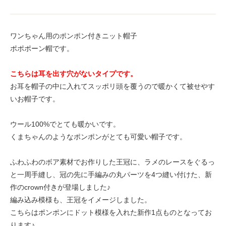
ワンちゃん用のポンポン付きニット帽子
ポポポーン帽です。
こちらは耳を出す穴がないタイプです。
お耳を帽子の中に入れてスッポリ頭を覆うので暖かくて被せやす
いお帽子です。
ウール100%でとても暖かいです。
くまちゃんのようなポンポンがとても可愛い帽子です。
ふわふわのボア素材でお作りした王冠に、ラメのレースをぐるっ
と一周手縫し、冠の先に手編みの丸パーツを4つ縫い付けた、新
作のcrown付きが登場しました♪
編み込み模様も、王冠をイメージしました。
こちらはポンポンにドット模様を入れた新作1点ものとなってお
ります♪