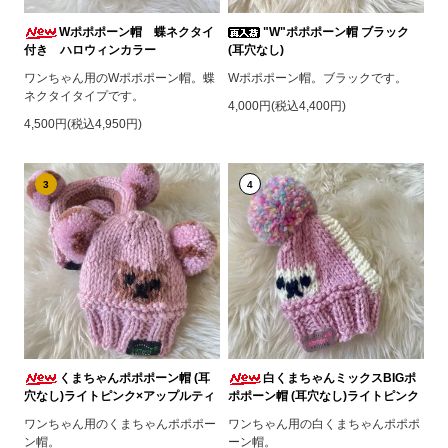
Wポポポーン帽 蝶ネクタイ
"W"ポポポーン帽 ブラック
付き ハロウィンカラー
(耳穴なし)
ワンちゃん用のWポポポーン帽。蝶
Wポポポーン帽。ブラックです。
ネクタイタイプです。
4,000円(税込4,400円)
4,500円(税込4,950円)
3
4
くまちゃんポポポーン帽 (耳
白くまちゃんミックスBIGポ
穴なし)ライトピンク×アップルティ
ポポーン帽 (耳穴なし)ライトピンク
ワンちゃん用のくまちゃんポポポー
ワンちゃん用の白くまちゃんポポポ
ン帽。
ーン帽。