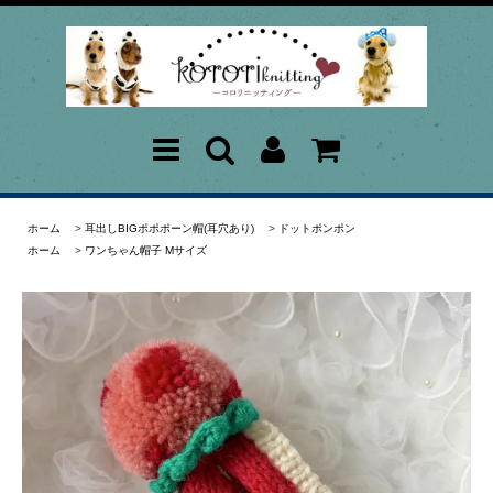
ホーム
>
耳出しBIGポポポーン帽(耳穴あり)
>
ドットポンポン
ホーム
>
ワンちゃん帽子 Mサイズ